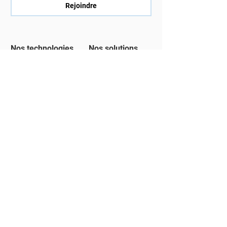
Rejoindre
Nos technologies
Nos solutions
Corporate
Rapport de durabilité
Environmental
Platform
Risques ESG et GRC
Corporate
​Nature, Biodiversité
Governance Platform
et Eau
Net - Zero
Planet Positive
Décarbonation,adap
Platform
tation et
contribution
Carbon Cloud
Emmy AI
MRV