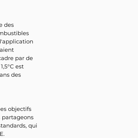
e des 
ombustibles 
'application 
aient 
cadre par de 
1,5°C est 
ans des 
s objectifs 
s partageons 
tandards, qui 
E.