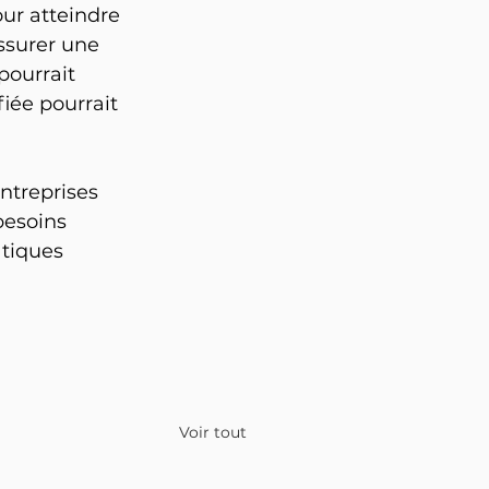
our atteindre 
ssurer une 
pourrait 
iée pourrait 
treprises 
besoins 
tiques 
Voir tout