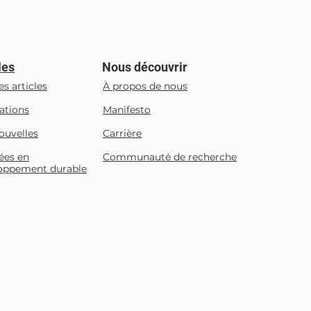
plication du Règlement de
sur la déforestation
D) : Des obstacles
niques suscitent des
iétudes.
les
Nous découvrir
es articles
À propos de nous
ations
Manifesto
ouvelles
Carrière
ées en
Communauté de recherche
oppement durable