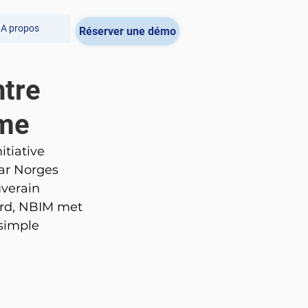
A propos
Réserver une démo
ntre
sme
tiative 
ar Norges 
verain 
ard, NBIM met 
simple 