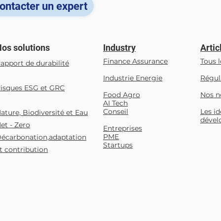
l'ap
ontacter un expert
changement profond dans
l'UE 
(RUE
toutes les industrie
tech
inqu
os solutions
Industry
Artic
Finance Assurance
Tous l
apport de durabilité
Industrie Energie
Régul
isques ESG et GRC
Food Agro
Nos n
AI Tech
Conseil
Les id
Nature, Biodiversité et Eau
dével
et - Zero
Entreprises
PME
écarbonation,adaptation
Startups
t contribution