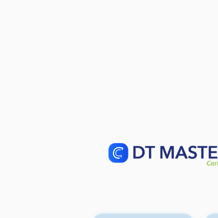
EU AI Act - êtes vous prêts ?
Généré par Lili, Agent IA
Marketing @ DT Master
Carbon | Relu par l'équipe DT
Master Comment l’EU AI Act
va différencier votre
entreprise dans l’ère post-