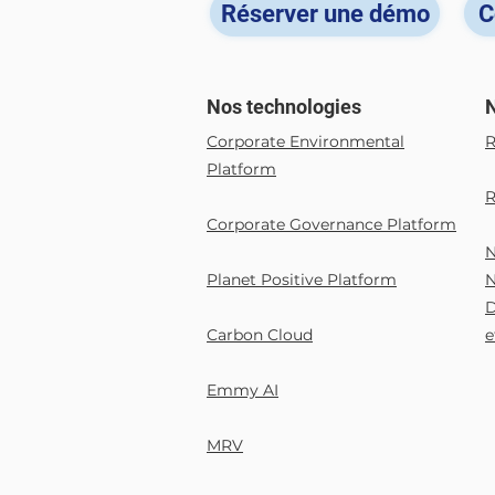
vérité Par Michael Ozulu EU
Réserver une démo
C
AI Act : de quoi s
Nos technologies
N
Corporate Environmental
R
Platform
R
Corporate Governance Platform
​
Planet Positive Platform
N
D
Carbon Cloud
e
Emmy AI
MRV