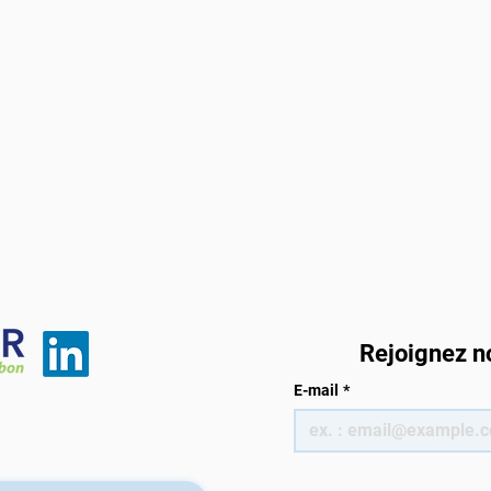
Gouvernance de l'IA et ESG
en Europe : Naviguer dans le
paysage réglementaire
Rejoignez n
Généré par Lili, Agent IA
Marketing @ DT Master
E-mail
*
Carbon | Relu par l'équipe DT
Master Par M. Ozulu L'essor
de l'Intelligence Artificielle
Repo
(IA) représente un