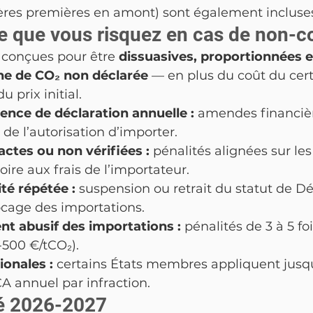
ères premières en amont) sont également incluse
ce que vous risquez en cas de non-c
 conçues pour être 
dissuasives, proportionnées e
ne de CO₂ non déclarée
 — en plus du coût du certi
u prix initial.
ence de déclaration annuelle : 
amendes financièr
de l’autorisation d’importer.
ctes ou non vérifiées : 
pénalités alignées sur le
oire aux frais de l’importateur.
é répétée : 
suspension ou retrait du statut de Dé
ocage des importations.
t abusif des importations : 
pénalités de 3 à 5 foi
-500 €/tCO₂).
ionales : 
certains États membres appliquent jusq
A annuel par infraction.
lé 2026-2027