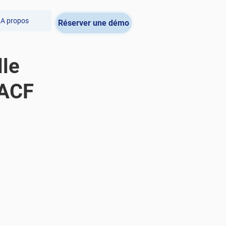
A propos
Réserver une démo
le
MACF