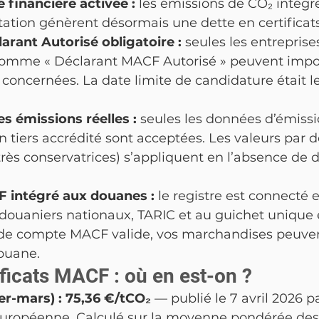
 financière activée : 
les émissions de CO₂ intégr
ation génèrent désormais une dette en certifica
arant Autorisé obligatoire : 
seules les entreprise
comme « Déclarant MACF Autorisé » peuvent impor
oncernées. La date limite de candidature était le
es émissions réelles : 
seules les données d’émissio
un tiers accrédité sont acceptées. Les valeurs par d
ès conservatrices) s’appliquent en l’absence de 
 intégré aux douanes : 
le registre est connecté 
douaniers nationaux, TARIC et au guichet unique 
e compte MACF valide, vos marchandises peuven
ouane.
ificats MACF : où en est-on ?
er-mars) : 75,36 €/tCO₂
 — publié le 7 avril 2026 pa
ropéenne. Calculé sur la moyenne pondérée des