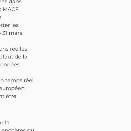
ées dans 
ts MACF.
s 
ter les 
 31 mars 
ns réelles 
éfaut de la 
données 
en temps réel 
européen. 
t être 
r la 
 enchères du 