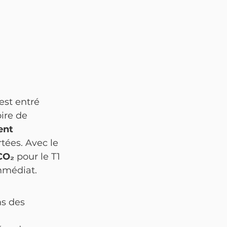
st entré 
oire de 
ent 
ées. Avec le 
CO₂
 pour le T1 
mmédiat.
s des 