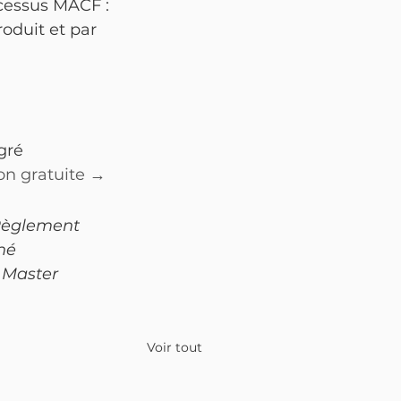
cessus MACF :
roduit et par 
gré
on gratuite →
Règlement 
hé
 Master 
Voir tout