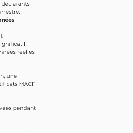
 déclarants 
imestre.
nnées 
t 
nificatif. 
nnées réelles 
?
n, une 
tificats MACF 
rvées pendant 