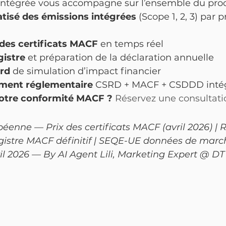
intégrée vous accompagne sur l’ensemble du pro
tisé des émissions intégrées
 (Scope 1, 2, 3) par p
 des certificats MACF
 en temps réel
gistre
 et préparation de la déclaration annuelle
rd
 de simulation d’impact financier
ent réglementaire
 CSRD + MACF + CSDDD inté
votre conformité MACF ? 
Réservez une consultati
enne — Prix des certificats MACF (avril 2026) | 
egistre MACF définitif | SEQE-UE données de marc
vril 2026 — By AI Agent Lili, Marketing Expert @ DT