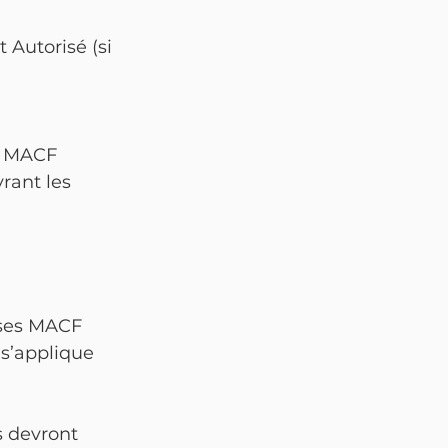
 Autorisé (si 
ts MACF
rant les 
ses MACF 
s’applique 
s devront 