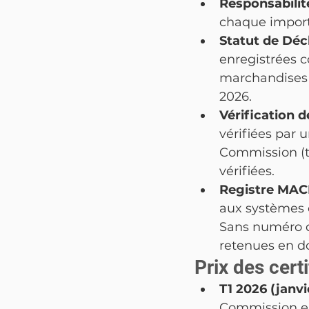
Responsabilité
chaque import
Statut de Décl
enregistrées 
marchandises c
2026.
Vérification d
vérifiées par 
Commission (tr
vérifiées.
Registre MACF
aux systèmes 
Sans numéro d
retenues en d
Prix des cert
T1 2026 (janvi
Commission eu