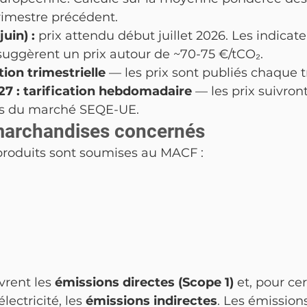
imestre précédent.
uin) : 
prix attendu début juillet 2026. Les indicate
suggèrent un prix autour de ~70-75 €/tCO₂.
tion trimestrielle
 — les prix sont publiés chaque t
027 : tarification hebdomadaire
 — les prix suivron
ons du marché SEQE-UE.
marchandises concernés
 produits sont soumises au MACF :
rent les 
émissions directes (Scope 1)
 et, pour cer
ectricité, les 
émissions indirectes
. Les émission