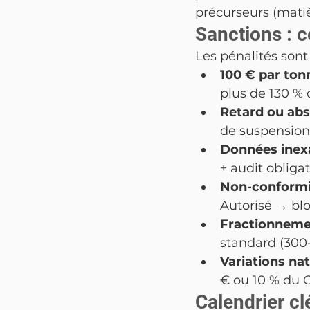
précurseurs (mati
Sanctions : 
Les pénalités sont
100 € par ton
plus de 130 % d
Retard ou abs
de suspension 
Données inexa
+ audit obligat
Non-conformit
Autorisé → bl
Fractionnemen
standard (300
Variations nat
€ ou 10 % du C
Calendrier c