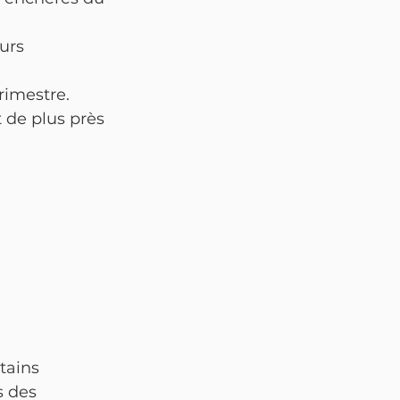
urs 
rimestre.
t de plus près 
tains 
s des 