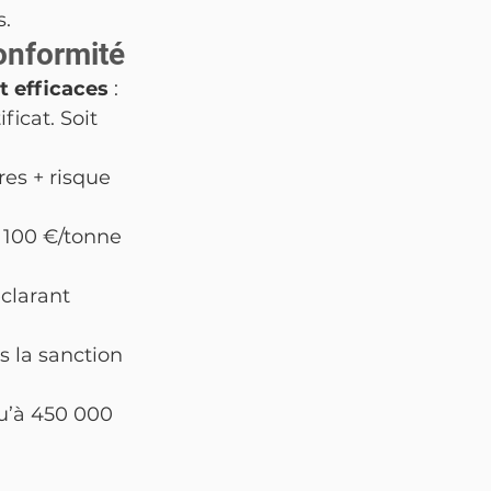
s.
onformité
t efficaces
 :
ficat. Soit 
es + risque 
s 100 €/tonne 
clarant 
s la sanction 
u’à 450 000 