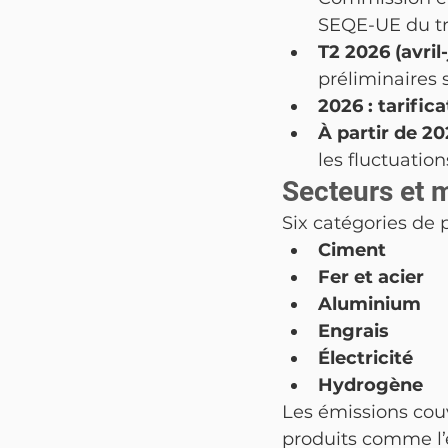
SEQE-UE du tr
T2 2026 (avril-j
préliminaires 
2026 : tarifica
À partir de 2
les fluctuati
Secteurs et 
Six catégories de
Ciment
Fer et acier
Aluminium
Engrais
Électricité
Hydrogène
Les émissions couv
produits comme l’él