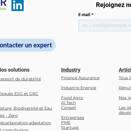
Rejoignez n
E-mail
*
ontacter un expert
os solutions
Industry
Artic
Finance Assurance
Tous l
apport de durabilité
Industrie Energie
Régul
isques ESG et GRC
Food Agro
Nos n
AI Tech
Conseil
Les id
Nature, Biodiversité et Eau
dével
et - Zero
Entreprises
PME
écarbonation,adaptation
Startups
t contribution