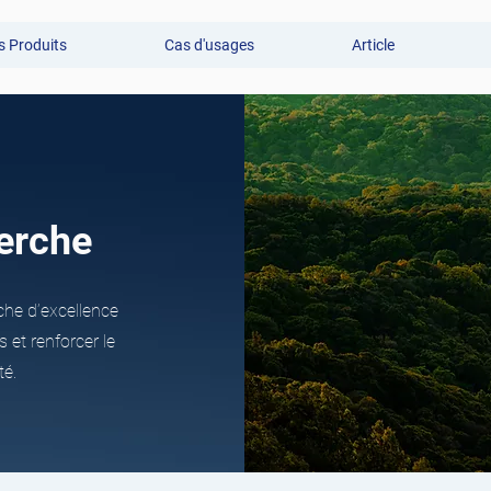
 Produits
Cas d'usages
Article
herche
che d’excellence
 et renforcer le
té.