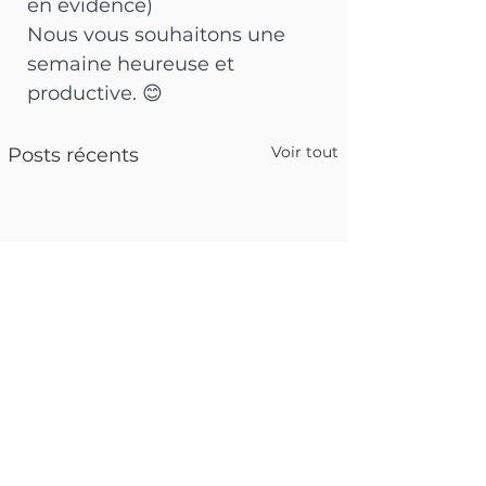
en évidence)
Nous vous souhaitons une 
semaine heureuse et 
productive. 😊
Voir tout
Posts récents
DT Master Natur