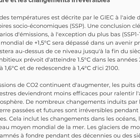
 des températures est décrite par le GIEC à l'aide 
toires socio-économiques (SSP). Une conclusion clé
rios d'émissions, à l'exception du plus bas (SSP1-1.9
 mondial de 
+1,5°C
 sera dépassé dans un avenir pr
estera au-dessus de ce niveau jusqu'à la fin du siè
mbitieux prévoit d'atteindre 
1.5°C
 dans les années 
à 
1,6°C
 et de redescendre à 
1,4°C
 d'ici 2100.
issions de CO2 continuent d'augmenter, les puits 
estres deviendront moins efficaces pour ralentir l
osphère. De nombreux changements induits par l
erre passées et futures sont irréversibles pendant 
res. Cela inclut les changements dans les océans, l
iveau moyen mondial de la mer. Les glaciers de m
amnés à fondre pendant des décennies ou des sièc