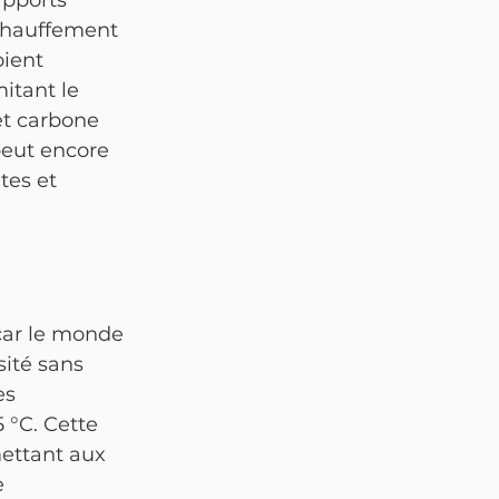
apports 
échauffement 
ient 
itant le 
t carbone 
peut encore 
tes et 
car le monde 
ité sans 
es 
°C. Cette 
mettant aux 
e 