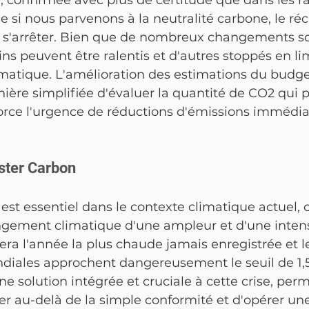
 confirmée avec plus de certitude que dans les r
e si nous parvenons à la neutralité carbone, le r
t s'arrêter. Bien que de nombreux changements so
ains peuvent être ralentis et d'autres stoppés en lim
matique. L'amélioration des estimations du budge
ère simplifiée d'évaluer la quantité de CO2 qui 
orce l'urgence de réductions d'émissions immédia
ster Carbon
st essentiel dans le contexte climatique actuel, 
ngement climatique d'une ampleur et d'une intens
era l'année la plus chaude jamais enregistrée et l
iales approchent dangereusement le seuil de 1,5 
ne solution intégrée et cruciale à cette crise, per
ler au-delà de la simple conformité et d'opérer un