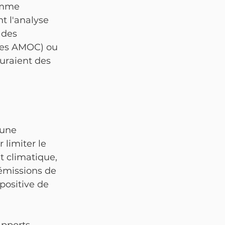
omme 
t l'analyse 
 des 
les AMOC) ou 
auraient des 
 une 
limiter le 
 climatique, 
 émissions de 
positive de 