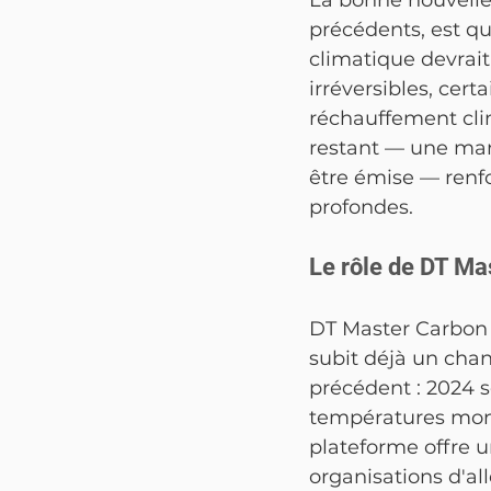
La bonne nouvelle,
précédents, est qu
climatique devrai
irréversibles, cert
réchauffement cli
restant — une mani
être émise — renf
profondes.
Le rôle de DT Ma
DT Master Carbon e
subit déjà un cha
précédent : 2024 s
températures mond
plateforme offre u
organisations d'al