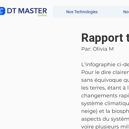
Nos Technologies
Nos
Rapport t
Par: Olivia M
L'infographie ci-d
Pour le dire claire
sans équivoque qu
les terres, étant 
changements rapid
système climatique
neige) et la biosp
aspects du système
voire plusieurs mil