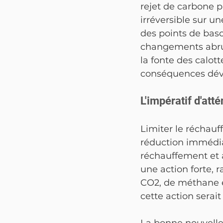
rejet de carbone 
irréversible sur u
des points de bas
changements abrup
la fonte des calot
conséquences déva
L'impératif d'att
Limiter le réchauf
réduction immédia
réchauffement et 
une action forte, 
CO2, de méthane et
cette action serait