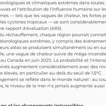
ologiques et climatiques extrêmes dans toutes l
ves et l'attribution de l'influence humaine sur le
s — tels que les vagues de chaleur, les fortes pr
 les cyclones tropicaux — se sont considérablemen
e rapport d'évaluation (AR5).
 du réchauffement, chaque région pourrait connaî
éorologiques extrêmes, y compris des événemen
eurs aléas se produisent simultanément ou en su
le, une vague de chaleur suivie de méga-incend
au Canada en juin 2021). La probabilité et l'intens
nés augmentent considérablement avec des niv
 élevés, en particulier au-delà du seuil de 
1,5°C
.
ement se reflète dans le monde naturel : au cour
es, le niveau de la mer n'a jamais augmenté auss
ture et les changements irréversibles