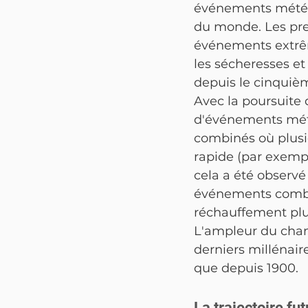
événements météor
du monde. Les preu
événements extrême
les sécheresses et
depuis le cinquièm
Avec la poursuite
d'événements mét
combinés où plusi
rapide (par exemp
cela a été observé 
événements combi
réchauffement plus
L'ampleur du chang
derniers millénair
que depuis 1900.
La trajectoire fu