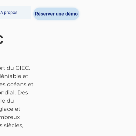
A propos
Réserver une démo
C
rt du GIEC. 
déniable et 
es océans et 
ndial. Des 
le du 
lace et 
ombreux 
siècles, 