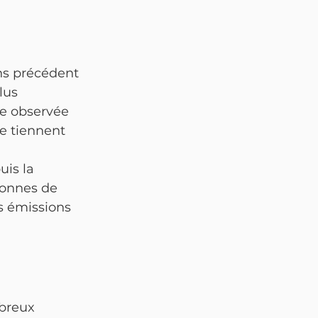
ns précédent 
lus 
re observée 
e tiennent 
is la 
tonnes de 
s émissions 
breux 