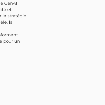
de GenAI 
ité et 
 la stratégie 
le, la 
 
sformant 
e pour un 