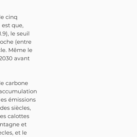
de cinq 
 est que, 
), le seuil 
oche (entre 
cle. Même le 
2030 avant 
de carbone 
'accumulation 
es émissions 
des siècles, 
es calottes 
ontagne et 
les, et le 