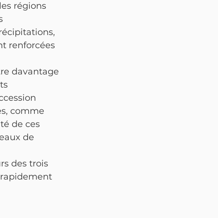
es régions 
s 
écipitations, 
t renforcées 
tre davantage 
ts 
ccession 
ies, comme 
ité de ces 
eaux de 
s des trois 
i rapidement 